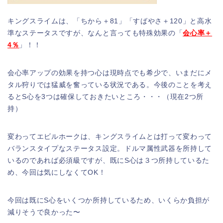
キングスライムは、「ちから＋81」「すばやさ＋120」と高水
準なステータスですが、なんと言っても特殊効果の「
会心率＋
4％
」！！
会心率アップの効果を持つ心は現時点でも希少で、いまだにメ
タル狩りでは猛威を奮っている状況である。今後のことを考え
るとS心を3つは確保しておきたいところ・・・（現在2つ所
持）
変わってエビルホークは、キングスライムとは打って変わって
バランスタイプなステータス設定。ドルマ属性武器を所持して
いるのであれば必須級ですが、既にS心は３つ所持しているた
め、今回は気にしなくてOK！
今回は既にS心をいくつか所持しているため、いくらか負担が
減りそうで良かった〜