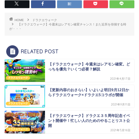
HOME
ドラクエウォーク
【ドラクエウォーク】今週末はレアモン確変チャンス！また近所を徘徊する時
が・・・
RELATED POST
【ドラクエウォーク】今週末はレアモン確変。ど
っちを優先？いくつ必要？解説
ドラクエウォーク
2021年4月17日
【更新内容のおさらい】いよいよ明日9月12日か
らドラクエウォーク×ドラクエ5コラボが開催
ドラクエウォーク
2021年9月11日
【ドラクエウォーク】ドラクエ３５周年記念イベ
ント開催中！忙しい人のためのやることリスト公
開
ドラクエウォーク
2021年5月16日